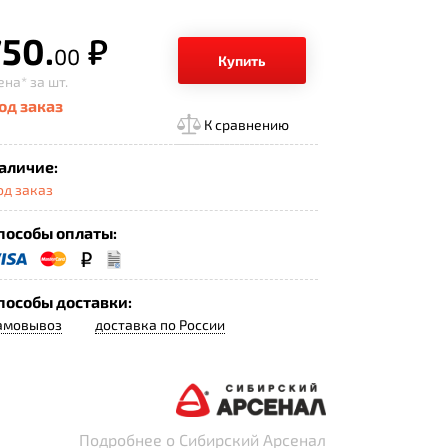
750.
р.
00
Купить
ена*
за шт.
од заказ
К сравнению
аличие:
од заказ
пособы оплаты:
пособы доставки:
амовывоз
доставка по России
Подробнее о Сибирский Арсенал