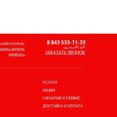
8 843 533-11-33
@ARMOVISION.RU
00
30
пнд-птн 9
-18
задать вопрос
ЗАКАЗАТЬ ЗВОНОК
написать
УСЛУГИ
И
АКЦИИ
ГАРАНТИЯ И СЕРВИС
ДОСТАВКА И ОПЛАТА