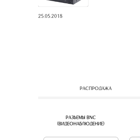
25.05.2018
РАСПРОДАЖА
ЕОНАБЛЮДЕНИЯ
ВЕТВИТЕЛИ
АЯ ПАРА
УЛИЧНЫЕ IP КАМЕРЫ
КАБЕЛЬ ВИТАЯ ПАРА
РАЗЪЕМЫ BNC
Б
(ВИДЕОНАБЛЮДЕНИЕ)