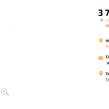
3 
Ц
П
Н
П
С
С
С