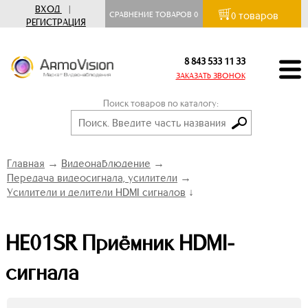
ВХОД
|
товаров
СРАВНЕНИЕ ТОВАРОВ
0
0
РЕГИСТРАЦИЯ
8 843 533 11 33
ЗАКАЗАТЬ ЗВОНОК
Поиск товаров по каталогу:
Главная
→
Видеонаблюдение
→
Передача видеосигнала, усилители
→
Усилители и делители HDMI сигналов
↓
HE01SR Приёмник HDMI-
сигнала