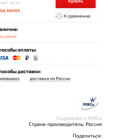
Купить
ена*
за шт.
од заказ
К сравнению
аличие:
од заказ
пособы оплаты:
пособы доставки:
амовывоз
доставка по России
Подробнее о PERCo
Страна-производитель: Россия
Поделиться: