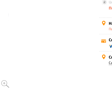
Ц
П
Н
П
С
С
С