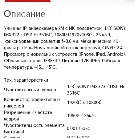
Описание
Уличная IP-видеокамера 2M с ИК-подсветкой. 1/3" SONY
IMX322 / DSP Hi 3516C, 1080P (1920x1080 - 25 к/с),
фиксированный объектив f=3,6 мм. Механический ИК-
фильтр, День/Ночь, двойной поток передачи, ONVIF 2.4
Просмотр с мобильных устройств (iPhone, iPad, Android).
Облачный сервис (FREEIP). Питание 12В. IP66. Рабочая
температура: -45...+45°С.
Тех. характеристики
1/3" SONY IMX323 / DSP Hi
Чувствительный элемент
3516C
Количество эффективных
1920(Г) x 1080(В)
пикселей
Разрешение / частота
1080P / 25к/с
кадров
Чувствительность элемента
0.001 Люкс
(матрица)