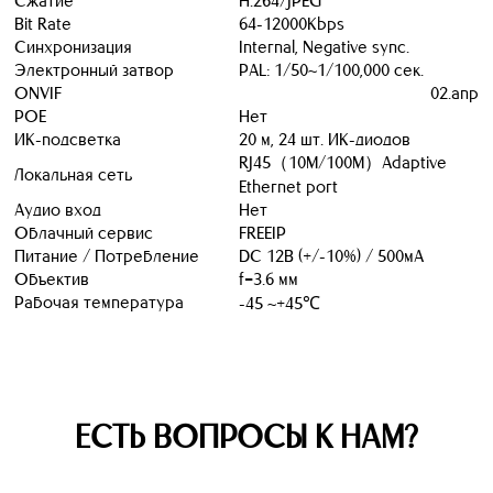
Сжатие
H.264/JPEG
Bit Rate
64-12000Kbps
Синхронизация
Internal, Negative sync.
Электронный затвор
PAL: 1/50~1/100,000 сек.
ONVIF
02.апр
POE
Нет
ИК-подсветка
20 м, 24 шт. ИК-диодов
RJ45（10M/100M）Adaptive
Локальная сеть
Ethernet port
Аудио вход
Нет
Облачный сервис
FREEIP
Питание / Потребление
DC 12В (+/-10%) / 500мА
Объектив
f=3.6 мм
Рабочая температура
-45 ~+45℃
ЕСТЬ ВОПРОСЫ К НАМ?