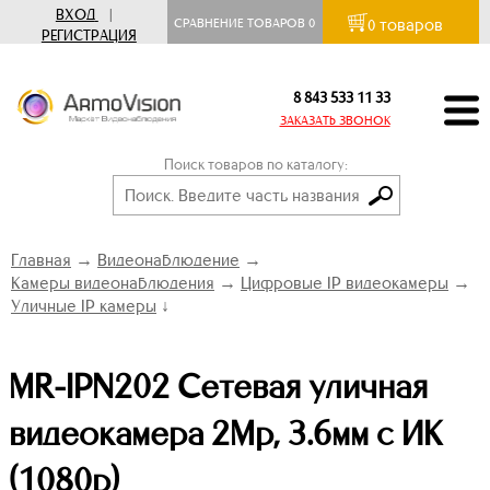
ВХОД
|
товаров
СРАВНЕНИЕ ТОВАРОВ
0
0
РЕГИСТРАЦИЯ
8 843 533 11 33
ЗАКАЗАТЬ ЗВОНОК
Поиск товаров по каталогу:
Главная
→
Видеонаблюдение
→
Камеры видеонаблюдения
→
Цифровые IP видеокамеры
→
Уличные IP камеры
↓
MR-IPN202 Сетевая уличная
видеокамера 2Mp, 3.6мм с ИК
(1080p)