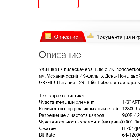
Описание
Документация и 
Описание
Уличная IP-видеокамера 1.3M с ИК-подсветкой.
мм. Механический ИК-фильтр, День/Ночь, двой
(FREEIP). Питание 12В. IP66. Рабочая температур
Тех. характеристики
Чувствительный элемент
1/3" AP
Количество эффективных пикселей
1280(Г) 
Разрешение / частота кадров
960P / 
Чувствительность элемента (матрица)
0.001 Л
Сжатие
H.264/J
Bit Rate
64-1200