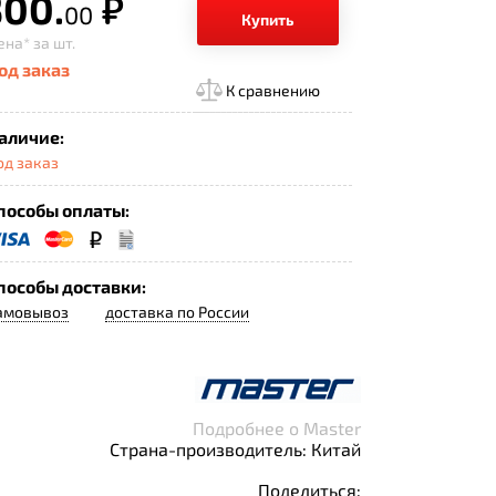
300.
р.
00
Купить
ена*
за шт.
од заказ
К сравнению
аличие:
од заказ
пособы оплаты:
пособы доставки:
амовывоз
доставка по России
Подробнее о Master
Страна-производитель: Китай
Поделиться: