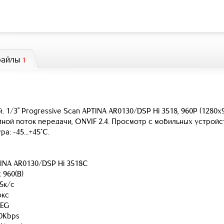
файлы
1
 1/3" Progressive Scan APTINA AR0130/DSP Hi 3518, 960P (1280х9
ной поток передачи, ONVIF 2.4. Просмотр с мобильных устройств
а: -45...+45°С.
TINA AR0130/DSP Hi 3518C
x 960(В)
25к/с
юкс
PEG
0Kbps