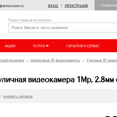
o@armovision.ru
ВХОД
|
РЕГИСТРАЦИЯ
СРАВНЕНИ
Поиск товаров по каталогу:
АКЦИИ
УСЛУГИ
ГАРАНТИЯ И СЕРВИС
онаблюдения
→
Цифровые IP видеокамеры
→
Уличные IP кам
ичная видеокамера 1Mp, 2.8мм с
оценить первым