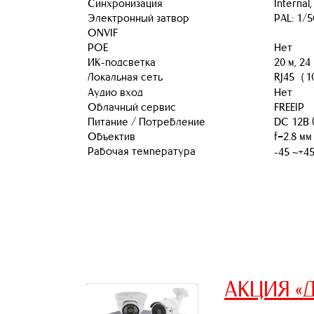
Синхронизация
Internal
Электронный затвор
PAL: 1/5
ONVIF
POE
Нет
ИК-подсветка
20 м, 24
Локальная сеть
RJ45（10
Аудио вход
Нет
Облачный сервис
FREEIP
Питание / Потребление
DC 12В 
Объектив
f=2.8 мм
Рабочая температура
-45 ~+
АКЦИЯ «Д