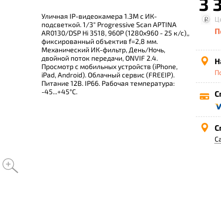
3 
Уличная IP-видеокамера 1.3M с ИК-
Ц
подсветкой. 1/3" Progressive Scan APTINA
П
AR0130/DSP Hi 3518, 960P (1280х960 - 25 к/с),,
фиксированный объектив f=2,8 мм.
Механический ИК-фильтр, День/Ночь,
двойной поток передачи, ONVIF 2.4.
Н
Просмотр с мобильных устройств (iPhone,
П
iPad, Android). Облачный сервис (FREEIP).
Питание 12В. IP66. Рабочая температура:
-45...+45°С.
С
С
С