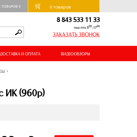
товаров
Е ТОВАРОВ
0
0
8 843 533 11 33
00
00
пнд-птн 8
-17
ЗАКАЗАТЬ ЗВОНОК
ДОСТАВКА И ОПЛАТА
ВИДЕООБЗОРЫ
еры
↓
 ИК (960p)