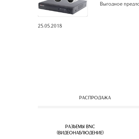
Выгодное предло
25.05.2018
РАСПРОДАЖА
ЕОНАБЛЮДЕНИЯ
ВЕТВИТЕЛИ
АЯ ПАРА
УЛИЧНЫЕ IP КАМЕРЫ
КАБЕЛЬ ВИТАЯ ПАРА
РАЗЪЕМЫ BNC
Б
(ВИДЕОНАБЛЮДЕНИЕ)