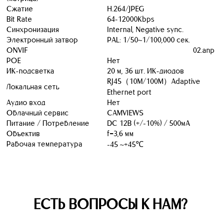
Сжатие
H.264/JPEG
Bit Rate
64-12000Kbps
Синхронизация
Internal, Negative sync.
Электронный затвор
PAL: 1/50~1/100,000 сек.
ONVIF
02.апр
POE
Нет
ИК-подсветка
20 м, 36 шт. ИК-диодов
RJ45（10M/100M）Adaptive
Локальная сеть
Ethernet port
Аудио вход
Нет
Облачный сервис
CAMVIEWS
Питание / Потребление
DC 12В (+/-10%) / 500мА
Объектив
f=3,6 мм
Рабочая температура
-45 ~+45℃
ЕСТЬ ВОПРОСЫ К НАМ?