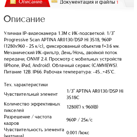
Описание
Документация и файлы
1
Описание
Уличная IP-видеокамера 1.3M с ИК-подсветкой. 1/3"
Progressive Scan APTINA AR0130/DSP Hi 3518, 960P
(1280х960 - 25 к/с),, фиксированный объектив f=3.6 мм.
Механический ИК-фильтр, День/Ночь, двойной поток
передачи, ONVIF 2.4. Просмотр с мобильных устройств
(iPhone, iPad, Android). Облачный сервис (CAMVIEWS).
Питание 12В. IP66. Рабочая температура: -45...+45°С.
Тех. характеристики
1/3" APTINA AR0130/DSP Hi
Чувствительный элемент
3518C
Количество эффективных
1280(Г) x 960(В)
пикселей
Разрешение / частота
960P / 25к/с
кадров
Чувствительность элемента
0.001 Люкс
(матрица)