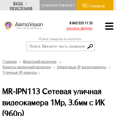
ВХОД
|
товаров
СРАВНЕНИЕ ТОВАРОВ
0
0
РЕГИСТРАЦИЯ
8 843 533 11 33
ЗАКАЗАТЬ ЗВОНОК
Поиск товаров по каталогу:
Главная
→
Видеонаблюдение
→
Камеры видеонаблюдения
→
Цифровые IP видеокамеры
→
Уличные IP камеры
↓
MR-IPN113 Сетевая уличная
видеокамера 1Mp, 3.6мм с ИК
(960p)