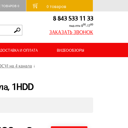
товаров
Е ТОВАРОВ
0
0
8 843 533 11 33
00
00
пнд-птн 8
-17
ЗАКАЗАТЬ ЗВОНОК
ДОСТАВКА И ОПЛАТА
ВИДЕООБЗОРЫ
CVI на 4 канала
↓
ла, 1HDD