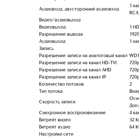
1 ка
Аудиовход, двусторонний аудиовход
RCA 
Видео/аудиовыход
Видеовыход
1 HD
Разрешение вывода
1920
Аудиовыход
1 ка
Запись
Разрешение записи на аналоговый канал
WD1
Разрешение записи на канал HD-TVI
720
Разрешение записи на канал AHD
720
Разрешение записи на канал IP
720
Количество потоков
2
Тип потока
Виде
Осно
Скорость записи
Доп.
Синхронное воспроизведение
4 ка
Битрейт видео
32 К
Битрейт аудио
64 К
Настройки сети