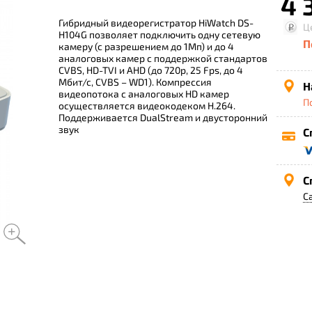
4 
Гибридный видеорегистратор HiWatch DS-
Ц
H104G позволяет подключить одну сетевую
П
камеру (с разрешением до 1Мп) и до 4
аналоговых камер с поддержкой стандартов
CVBS, HD-TVI и AHD (до 720p, 25 Fps, до 4
Мбит/с, CVBS – WD1). Компрессия
Н
видеопотока с аналоговых HD камер
П
осуществляется видеокодеком H.264.
Поддерживается DualStream и двусторонний
звук
С
С
С