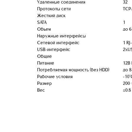
Удаленные соединения
32
Протоколы сети
TCP/
Жесткий диск
SATA
1
Объем
до 6
Наружные интерфейсы
Сетевой интерфейс
1 RJ
USB-интерфейс
2хU
Общие
Питание
12В
Потребляемая мощность (без HDD)
до 8
Рабочие условия
-10°
Размер
200 
Вес
≤0.8