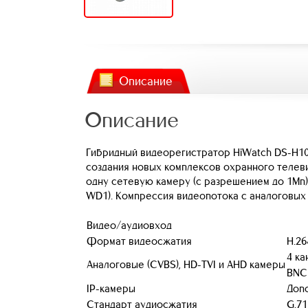
Описание
Описание
Гибридный видеорегистратор HiWatch DS-H10
создания новых комплексов охранного телев
одну сетевую камеру (с разрешением до 1Мп) 
WD1). Компрессия видеопотока с аналоговых
Видео/аудиовход
Формат видеосжатия
H.26
4 ка
Аналоговые (CVBS), HD-TVI и AHD камеры
BNC 
IP-камеры
Допо
Стандарт аудиосжатия
G.71