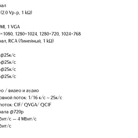
нал
(2.0 Vp-p, 1 kΩ)
MI, 1 VGA
×1080, 1280×1024, 1280×720, 1024×768
нал, RCA (Линейный, 1 kΩ)
@25к/с
p@25к/с
p@25к/с
p@25к/с
о / видео и аудио
вной поток: 1/16 к/с ~ 25к/с
поток: CIF/ QVGA/ QCIF
нала @720p
бит/с — 4 Мбит/с
бит/с