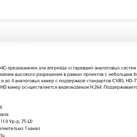
4G предназначен для апгрейда устаревших аналоговых систем
идения высокого разрешения в рамках проектов с небольшим 
и до 4 аналоговых камер с поддержкой стандартов CVBS, HD-TVI 
 HD камер осуществляется видеокодеком H.264. Поддерживаетс
4
нала
(1.0 Vp-p, 75 Ω)
лнительно 1 канал
1u