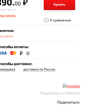
390.
р.
00
Купить
ена*
за шт.
од заказ
К сравнению
аличие:
од заказ
пособы оплаты:
пособы доставки:
амовывоз
доставка по России
Подробнее о HiWatch
Поделиться: