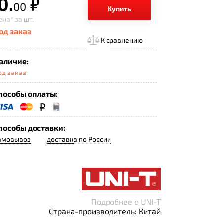
0.
р.
00
Купить
ена*
за шт.
од заказ
К сравнению
аличие:
од заказ
пособы оплаты:
пособы доставки:
амовывоз
доставка по России
Подробнее о UNI-T
Страна-производитель: Китай