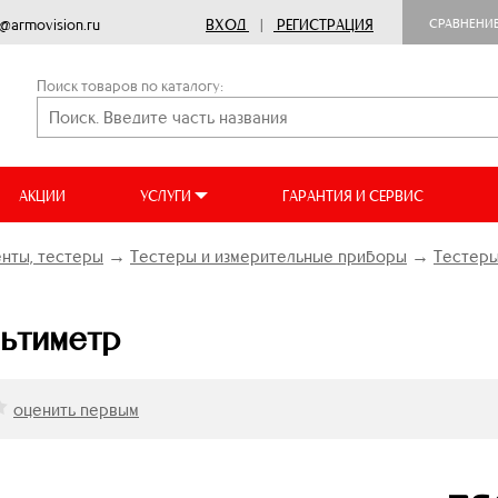
o@armovision.ru
ВХОД
|
РЕГИСТРАЦИЯ
СРАВНЕНИ
Поиск товаров по каталогу:
АКЦИИ
УСЛУГИ
ГАРАНТИЯ И СЕРВИС
нты, тестеры
→
Тестеры и измерительные приборы
→
Тестеры
ьтиметр
оценить первым