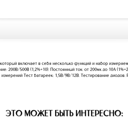
который включает в себя несколько функций и набор измеряе
ие: 200В/500В (1,2%+10). Постоянный ток: от 200мк до 10А (1%+
змерений Тест батареек: 1,5В/9В/12В. Тестирование диодов. Раз
ЭТО МОЖЕТ БЫТЬ ИНТЕРЕСНО: