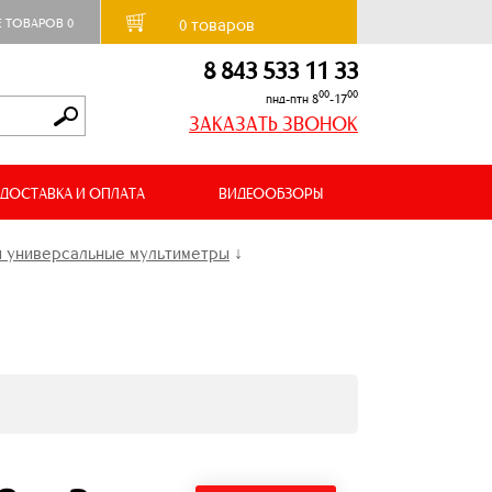
товаров
Е ТОВАРОВ
0
0
8 843 533 11 33
00
00
пнд-птн 8
-17
ЗАКАЗАТЬ ЗВОНОК
ДОСТАВКА И ОПЛАТА
ВИДЕООБЗОРЫ
 универсальные мультиметры
↓