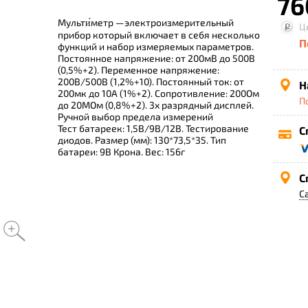
76
Мульти́метр —электроизмерительный
Ц
прибор который включает в себя несколько
П
функций и набор измеряемых параметров.
Постоянное напряжение: от 200мВ до 500В
(0,5%+2). Переменное напряжение:
200В/500В (1,2%+10). Постоянный ток: от
Н
200мк до 10А (1%+2). Сопротивление: 200Ом
П
до 20МОм (0,8%+2). 3х разрядный дисплей.
Ручной выбор предела измерений
Тест батареек: 1,5В/9В/12В. Тестирование
С
диодов. Размер (мм): 130*73,5*35. Тип
батареи: 9В Крона. Вес: 156г
С
С