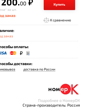
 200.
р.
00
Купить
ена*
за шт.
од заказ
К сравнению
аличие:
од заказ
пособы оплаты:
пособы доставки:
амовывоз
доставка по России
Подробнее о НомерОК
Страна-производитель: Россия