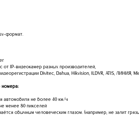
sv-формат.
er
с от IP-видеокамер разных производителей,
еорегистрации Divitec, Dahua, Hikvision, ILDVR, ATIS, ЛИНИЯ, Mic
 номера:
 автомобиля не более 40 км/ч
не менее 80 пикселей
наётся обычным человеческим глазом. (например, не залит гряз