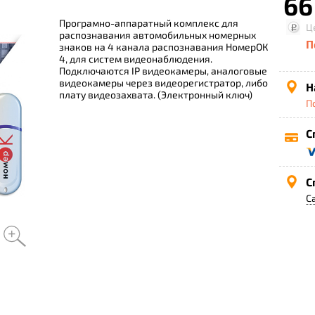
66
Програмно-аппаратный комплекс для
Ц
распознавания автомобильных номерных
П
знаков на 4 канала распознавания НомерОК
4, для систем видеонаблюдения.
Подключаются IP видеокамеры, аналоговые
видеокамеры через видеорегистратор, либо
Н
плату видеозахвата. (Электронный ключ)
П
С
С
С