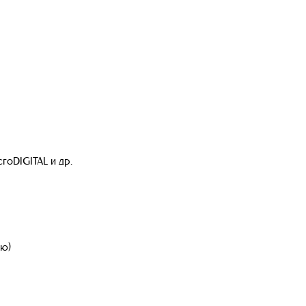
roDIGITAL и др.
ью)