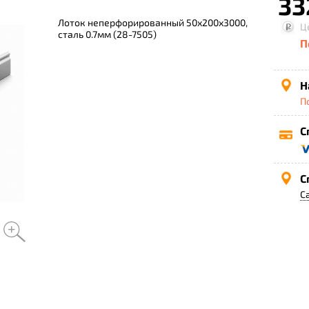
33
Лоток неперфорированный 50х200х3000,
Ц
сталь 0.7мм (28-7505)
П
Н
П
С
С
С