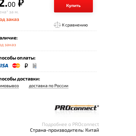
2.
р.
00
Купить
ена*
за м.
од заказ
К сравнению
аличие:
од заказ
пособы оплаты:
пособы доставки:
амовывоз
доставка по России
Подробнее о PROconnect
Страна-производитель: Китай