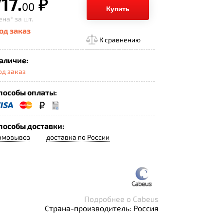
17.
р.
00
Купить
ена*
за шт.
од заказ
К сравнению
аличие:
од заказ
пособы оплаты:
пособы доставки:
амовывоз
доставка по России
Подробнее о Cabeus
Страна-производитель: Россия