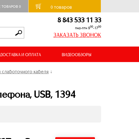
товаров
Е ТОВАРОВ
0
0
8 843 533 11 33
00
00
пнд-птн 8
-17
ЗАКАЗАТЬ ЗВОНОК
ДОСТАВКА И ОПЛАТА
ВИДЕООБЗОРЫ
 слаботочного кабеля
↓
лефона, USB, 1394