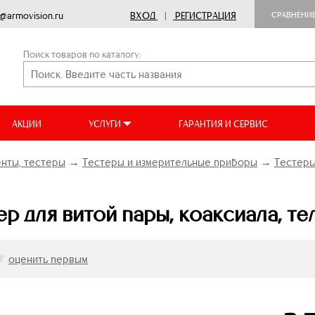
o@armovision.ru
ВХОД
|
РЕГИСТРАЦИЯ
СРАВНЕНИ
Поиск товаров по каталогу:
АКЦИИ
УСЛУГИ
ГАРАНТИЯ И СЕРВИС
нты, тестеры
→
Тестеры и измерительные приборы
→
Тестеры
ер для витой пары, коаксиала, те
оценить первым