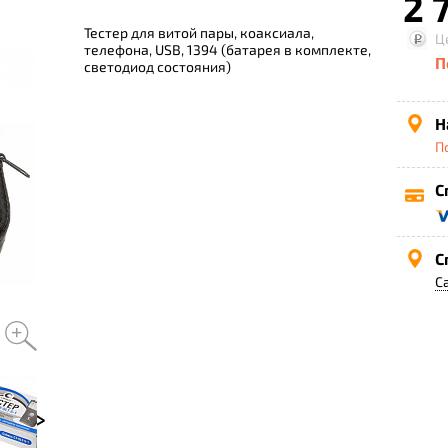
2 7
Тестер для витой пары, коаксиала,
Ц
телефона, USB, 1394 (батарея в комплекте,
П
светодиод состояния)
Н
П
С
С
С