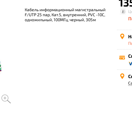
13
Кабель информационный магистральный
Ц
F/UTP 25 пар, Кат.5, внутренний, PVC -10C,
П
одножильный, 100МГц, черный, 305м
Н
П
С
С
С