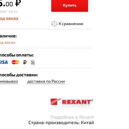
5.
р.
00
Купить
ена*
за м.
од заказ
К сравнению
аличие:
од заказ
пособы оплаты:
пособы доставки:
амовывоз
доставка по России
Подробнее о Rexant
Страна-производитель: Китай