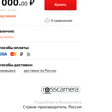
 000.
р.
00
Купить
ена*
за шт.
од заказ
К сравнению
аличие:
од заказ
пособы оплаты:
пособы доставки:
амовывоз
доставка по России
Подробнее о Rosscamera
Страна-производитель: Россия