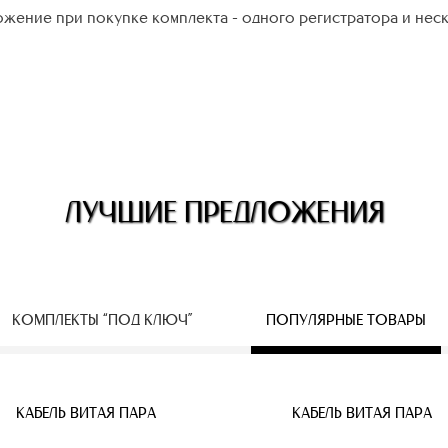
жение при покупке комплекта - одного регистратора и нес
ЛУЧШИЕ ПРЕДЛОЖЕНИЯ
КОМПЛЕКТЫ “ПОД КЛЮЧ”
ПОПУЛЯРНЫЕ ТОВАРЫ
ЕСПРОВОДНЫЕ IP КАМЕРЫ
КАБЕЛЬ ВИТАЯ ПАРА
КАБЕЛЬ ВИТАЯ ПАРА
КАБЕЛЬ ВИТАЯ ПАРА
КАБЕЛЬ ВИТАЯ ПАРА
КАБЕЛЬ ВИТАЯ ПАРА