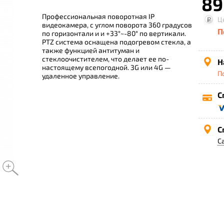
89
Профессиональная поворотная IP
Ц
видеокамера, с углом поворота 360 градусов
П
по горизонтали и и +33°~-80° по вертикали.
PTZ система оснащена подогревом стекла, а
также функцией антитуман и
стеклоочистителем, что делает ее по-
Н
настоящему всепогодной. 3G или 4G —
П
удаленное управление.
С
С
С