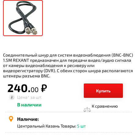
Соединительный шнур для систем видеонаблюдения (BNC-BNC)
1.5М REXANT предназначен для передачи видео/аудио сигнала
от камеры видеонаблюдения к ресиверу или
видеорегистратору (DVR). С обеих сторон шнура располагаются
штекеры разъема BNC.
240.
р.
00
Купить
Цена*
за шт.
В наличии
К сравнению
Наличие:
Центральный Казань Товары:
5 шт