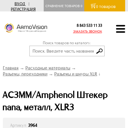
ВХОД
|
товаров
СРАВНЕНИЕ ТОВАРОВ
0
0
РЕГИСТРАЦИЯ
8 843 533 11 33
ЗАКАЗАТЬ ЗВОНОК
Поиск товаров по каталогу:
Главная
→
Расходные материалы
→
Разъемы, переходники
→
Разъемы и шнуры XLR
↓
AC3MM/Amphenol Штекер
папа, металл, XLR3
Артикул:
3964