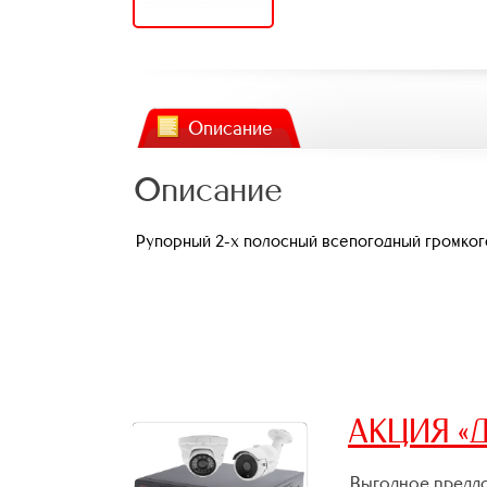
Описание
Описание
Рупорный 2-х полосный всепогодный громкогов
АКЦИЯ «Д
Выгодное предло