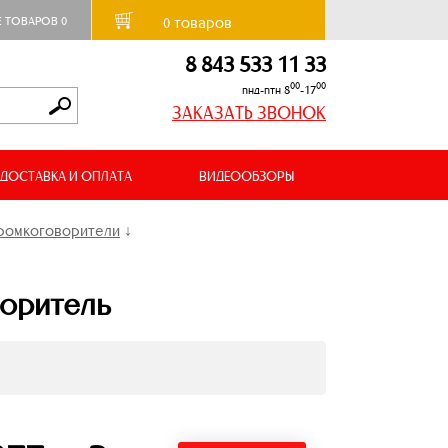
товаров
Е ТОВАРОВ
0
0
8 843 533 11 33
00
00
пнд-птн 8
-17
ЗАКАЗАТЬ ЗВОНОК
ДОСТАВКА И ОПЛАТА
ВИДЕООБЗОРЫ
ромкоговорители
↓
воритель