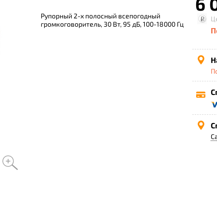
6 
Рупорный 2-х полосный всепогодный
Ц
громкоговоритель, 30 Вт, 95 дБ, 100-18000 Гц
П
Н
П
С
С
С