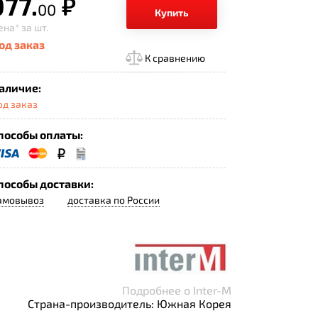
077.
р.
00
Купить
ена*
за шт.
од заказ
К сравнению
аличие:
од заказ
пособы оплаты:
пособы доставки:
амовывоз
доставка по России
Подробнее о Inter-M
Страна-производитель: Южная Корея