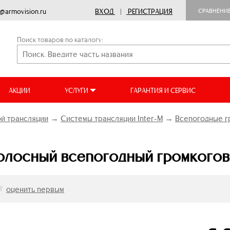
o@armovision.ru
ВХОД
|
РЕГИСТРАЦИЯ
СРАВНЕНИ
Поиск товаров по каталогу:
АКЦИИ
УСЛУГИ
ГАРАНТИЯ И СЕРВИС
й трансляции
→
Системы трансляции Inter-M
→
Всепогодные г
олосный всепогодный громкого
оценить первым