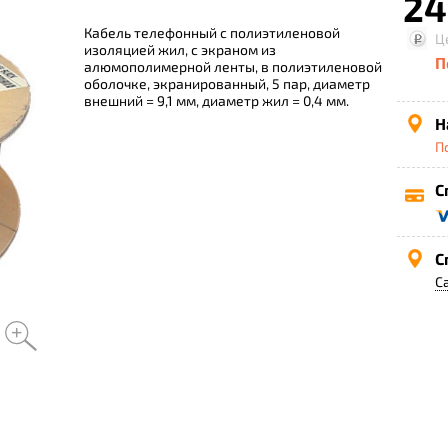
24
Кабель телефонный с полиэтиленовой
Ц
изоляцией жил, с экраном из
П
алюмополимерной ленты, в полиэтиленовой
оболочке, экранированный, 5 пар, диаметр
внешний = 9,1 мм, диаметр жил = 0,4 мм.
Н
П
С
С
С