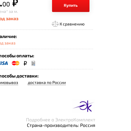
.
р.
00
Купить
ена*
за м.
од заказ
К сравнению
аличие:
од заказ
пособы оплаты:
пособы доставки:
амовывоз
доставка по России
Подробнее о ЭлектроКомплект
Страна-производитель: Россия