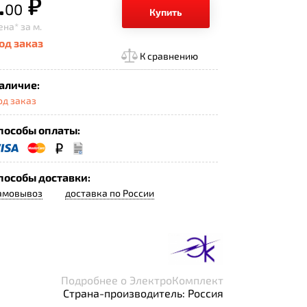
.
р.
00
Купить
ена*
за м.
од заказ
К сравнению
аличие:
од заказ
пособы оплаты:
пособы доставки:
амовывоз
доставка по России
Подробнее о ЭлектроКомплект
Страна-производитель: Россия