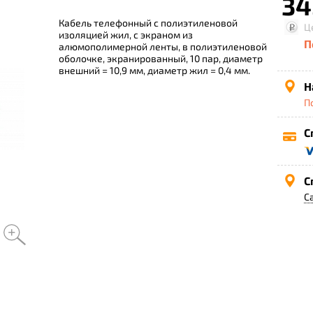
34
Кабель телефонный с полиэтиленовой
Ц
изоляцией жил, с экраном из
П
алюмополимерной ленты, в полиэтиленовой
оболочке, экранированный, 10 пар, диаметр
внешний = 10,9 мм, диаметр жил = 0,4 мм.
Н
П
С
С
С