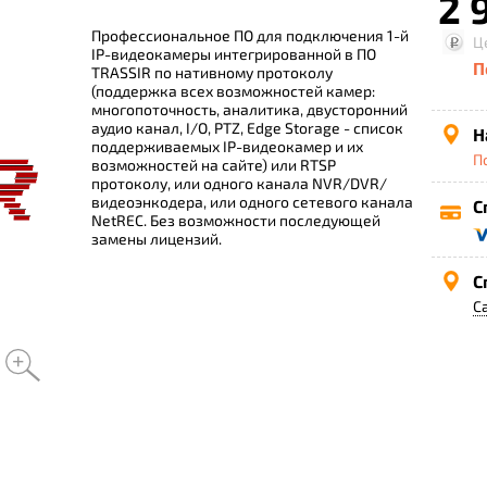
2 
Профессиональное ПО для подключения 1-й
Ц
IP-видеокамеры интегрированной в ПО
П
TRASSIR по нативному протоколу
(поддержка всех возможностей камер:
многопоточность, аналитика, двусторонний
аудио канал, I/O, PTZ, Edge Storage - список
Н
поддерживаемых IP-видеокамер и их
П
возможностей на сайте) или RTSP
протоколу, или одного канала NVR/DVR/
видеоэнкодера, или одного сетевого канала
С
NetREC. Без возможности последующей
замены лицензий.
С
С