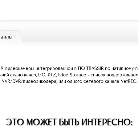
файлы
1
P-видеокамеры интегрированной в ПО TRASSIR по нативному 
нний аудио канал, I/O, PTZ, Edge Storage - список поддержива
ла NVR/DVR/видеоэнкодера, или одного сетевого канала NetRE
ЭТО МОЖЕТ БЫТЬ ИНТЕРЕСНО: