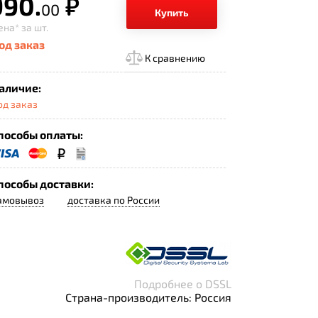
990.
р.
00
Купить
ена*
за шт.
од заказ
К сравнению
аличие:
од заказ
пособы оплаты:
пособы доставки:
амовывоз
доставка по России
Подробнее о DSSL
Страна-производитель: Россия