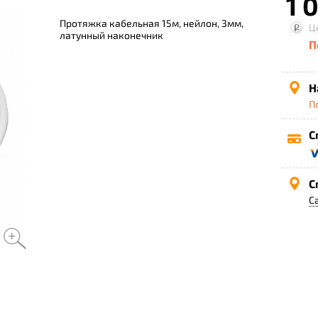
1 
Протяжка кабельная 15м, нейлон, 3мм,
Ц
латунный наконечник
П
Н
П
С
С
С