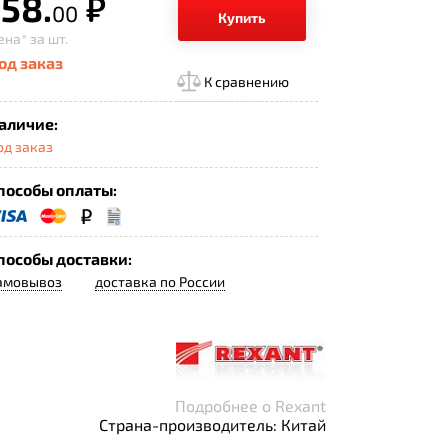
058.
р.
00
Купить
ена*
за шт.
од заказ
К сравнению
аличие:
од заказ
пособы оплаты:
пособы доставки:
амовывоз
доставка по России
Подробнее о Rexant
Страна-производитель: Китай