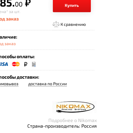
685.
р.
00
Купить
ена*
за шт.
од заказ
К сравнению
аличие:
од заказ
пособы оплаты:
пособы доставки:
амовывоз
доставка по России
Подробнее о Nikomax
Страна-производитель: Россия