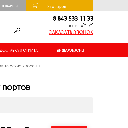
товаров
Е ТОВАРОВ
0
0
8 843 533 11 33
00
00
пнд-птн 8
-17
ЗАКАЗАТЬ ЗВОНОК
ДОСТАВКА И ОПЛАТА
ВИДЕООБЗОРЫ
птические кроссы
↓
х портов