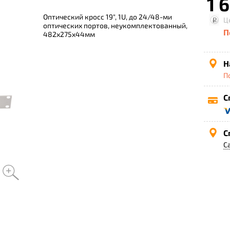
1 
Оптический кросс 19", 1U, до 24/48-ми
Ц
оптических портов, неукомплектованный,
П
482x275x44мм
Н
П
С
С
С