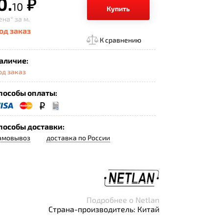
0.
р.
10
Купить
ена*
за м.
од заказ
К сравнению
аличие:
од заказ
пособы оплаты:
пособы доставки:
амовывоз
доставка по России
Подробнее о Netlan
Страна-производитель: Китай