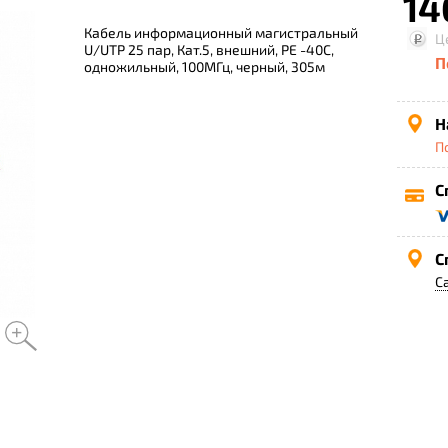
14
Кабель информационный магистральный
Ц
U/UTP 25 пар, Кат.5, внешний, PE -40C,
П
одножильный, 100МГц, черный, 305м
Н
П
С
С
С