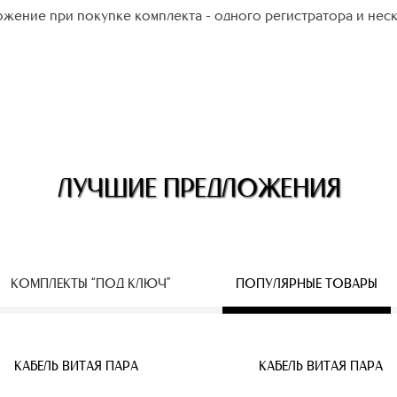
жение при покупке комплекта - одного регистратора и нес
ЛУЧШИЕ ПРЕДЛОЖЕНИЯ
КОМПЛЕКТЫ “ПОД КЛЮЧ”
ПОПУЛЯРНЫЕ ТОВАРЫ
ЕСПРОВОДНЫЕ IP КАМЕРЫ
КАБЕЛЬ ВИТАЯ ПАРА
КАБЕЛЬ ВИТАЯ ПАРА
КАБЕЛЬ ВИТАЯ ПАРА
КАБЕЛЬ ВИТАЯ ПАРА
КАБЕЛЬ ВИТАЯ ПАРА