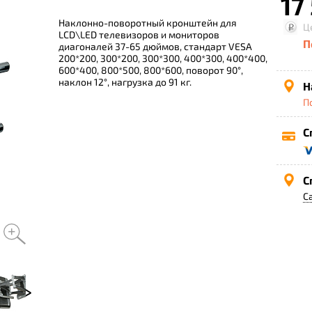
17
Наклонно-поворотный кронштейн для
Ц
LCD\LED телевизоров и мониторов
П
диагоналей 37-65 дюймов, стандарт VESA
200*200, 300*200, 300*300, 400*300, 400*400,
600*400, 800*500, 800*600, поворот 90°,
наклон 12°, нагрузка до 91 кг.
Н
П
С
С
С