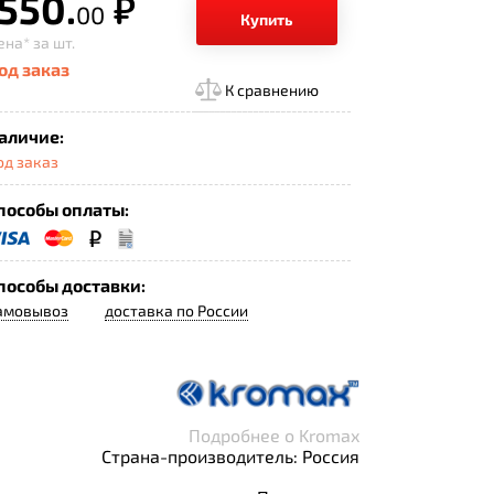
 550.
р.
00
Купить
ена*
за шт.
од заказ
К сравнению
аличие:
од заказ
пособы оплаты:
пособы доставки:
амовывоз
доставка по России
Подробнее о Kromax
Страна-производитель: Россия