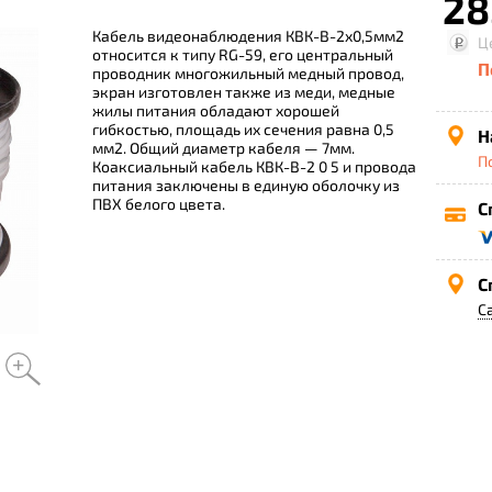
28
Кабель видеонаблюдения КВК-В-2х0,5мм2
Ц
относится к типу RG-59, его центральный
П
проводник многожильный медный провод,
экран изготовлен также из меди, медные
жилы питания обладают хорошей
гибкостью, площадь их сечения равна 0,5
Н
мм2. Общий диаметр кабеля — 7мм.
П
Коаксиальный кабель КВК-В-2 0 5 и провода
питания заключены в единую оболочку из
ПВХ белого цвета.
С
С
С