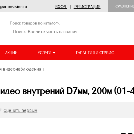
o@armovision.ru
ВХОД
|
РЕГИСТРАЦИЯ
СРАВНЕНИ
Поиск товаров по каталогу:
АКЦИИ
УСЛУГИ
ГАРАНТИЯ И СЕРВИС
ля видеонаблюдения
↓
видео внутрений D7мм, 200м (01-
оценить первым