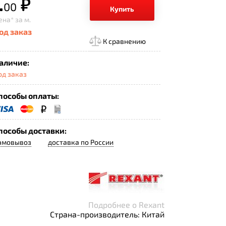
.
р.
00
Купить
ена*
за м.
од заказ
К сравнению
аличие:
од заказ
пособы оплаты:
пособы доставки:
амовывоз
доставка по России
Подробнее о Rexant
Страна-производитель: Китай