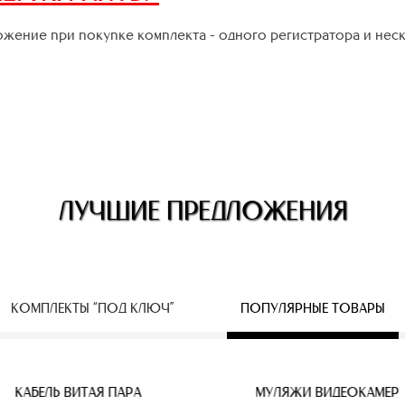
жение при покупке комплекта - одного регистратора и нес
ЛУЧШИЕ ПРЕДЛОЖЕНИЯ
КОМПЛЕКТЫ “ПОД КЛЮЧ”
ПОПУЛЯРНЫЕ ТОВАРЫ
КАБЕЛЬ ВИТАЯ ПАРА
КАБЕЛЬ ВИТАЯ ПАРА
КАБЕЛЬ ВИТАЯ ПАРА
БЕСПРОВОДНЫЕ IP КАМЕ
МУЛЯЖИ ВИДЕОКАМЕР
КАБЕЛЬ ВИТАЯ ПАРА