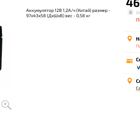
46
Аккумулятор 12В 1,2А/ч (Китай) размер -
Ц
97x43x58 (ДxШxВ) вес - 0,58 кг
П
Н
П
С
С
С