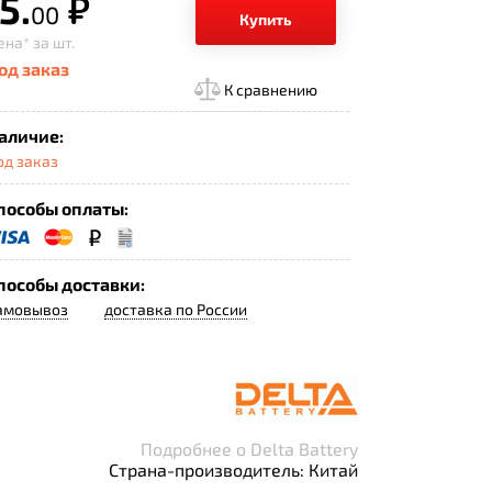
5.
р.
00
Купить
ена*
за шт.
од заказ
К сравнению
аличие:
од заказ
пособы оплаты:
пособы доставки:
амовывоз
доставка по России
Подробнее о Delta Battery
Страна-производитель: Китай