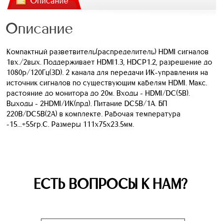
Описание
Описание
Компактный разветвитель(распределитель) HDMI сигналов
1вх./2вых. Поддерживает HDMI1.3, HDCP1.2, разрешение до
1080p/120Гц(3D). 2 канала для передачи ИК-управления на
источник сигналов по существующим кабелям HDMI. Макс.
растояние до монитора до 20м. Входы - HDMI/DC(5В).
Выходы - 2HDMI/ИК(прд). Питание DC5В/1А. БП
220В/DC5В(2А) в комплекте. Рабочая температура
-15...+55гр.С. Размеры 111х75х23.5мм.
ЕСТЬ ВОПРОСЫ К НАМ?