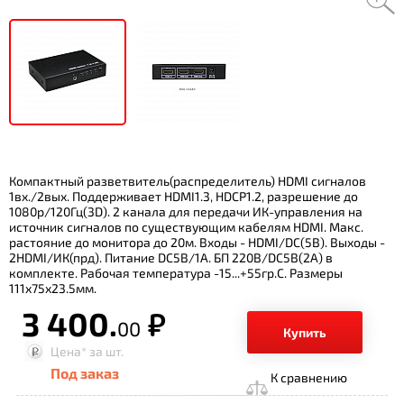
Компактный разветвитель(распределитель) HDMI сигналов
1вх./2вых. Поддерживает HDMI1.3, HDCP1.2, разрешение до
1080p/120Гц(3D). 2 канала для передачи ИК-управления на
источник сигналов по существующим кабелям HDMI. Макс.
растояние до монитора до 20м. Входы - HDMI/DC(5В). Выходы -
2HDMI/ИК(прд). Питание DC5В/1А. БП 220В/DC5В(2А) в
комплекте. Рабочая температура -15...+55гр.С. Размеры
111х75х23.5мм.
3 400.
р.
00
Купить
Цена*
за шт.
Под заказ
К сравнению