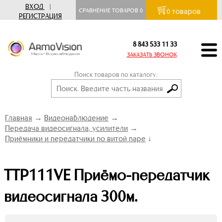
ВХОД
|
товаров
СРАВНЕНИЕ ТОВАРОВ
0
0
РЕГИСТРАЦИЯ
8 843 533 11 33
ЗАКАЗАТЬ ЗВОНОК
Поиск товаров по каталогу:
Главная
→
Видеонаблюдение
→
Передача видеосигнала, усилители
→
Приёмники и передатчики по витой паре
↓
TTP111VE Приёмо-передатчик
видеосигнала 300м.