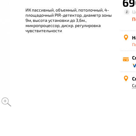
69
ИК пассивный, объемный, потолочный, 4-
Ц
площадочный PIR-детектор, диаметр зоны
П
9м, высота установки до 3,6м.,
микропроцессор, дискр. регулировка
чувствительности
Н
П
С
С
С