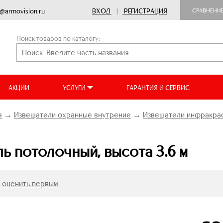
o@armovision.ru
ВХОД
|
РЕГИСТРАЦИЯ
СРАВНЕНИ
Поиск товаров по каталогу:
АКЦИИ
УСЛУГИ
ГАРАНТИЯ И СЕРВИС
я
→
Извещатели охранные внутрение
→
Извещатели инфракра
ль потолочный, высота 3.6 м
оценить первым