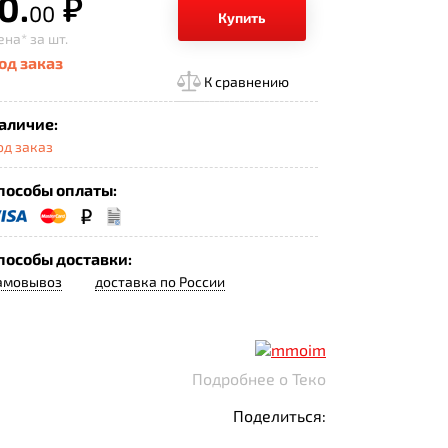
0.
р.
00
Купить
ена*
за шт.
од заказ
К сравнению
аличие:
од заказ
пособы оплаты:
пособы доставки:
амовывоз
доставка по России
Подробнее о Теко
Поделиться: