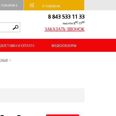
товаров
Е ТОВАРОВ
0
0
8 843 533 11 33
00
00
пнд-птн 8
-17
ЗАКАЗАТЬ ЗВОНОК
ДОСТАВКА И ОПЛАТА
ВИДЕООБЗОРЫ
сные
↓